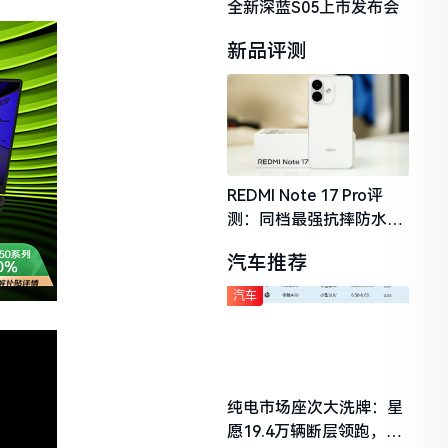
全新深蓝S05上市发布会
新品评测
REDMI Note 17 Pro评
测：同档最强抗摔防水，
2026年千元机市场的品质
汽车推荐
守门员
汽车
纯电市场座次大洗牌：星
愿19.4万辆断层领跑，理