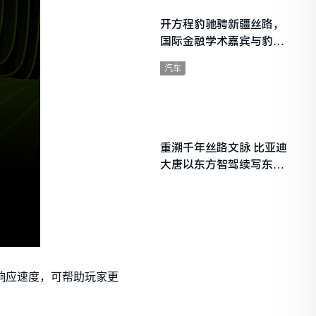
开方程豹驰骋新疆丝路，
国际金融学术嘉宾与豹友
共赴山海热爱
汽车
重溯千年丝路文脉 比亚迪
大唐以东方智驾续写东西
文明对话
供更快的响应速度，可帮助玩家更