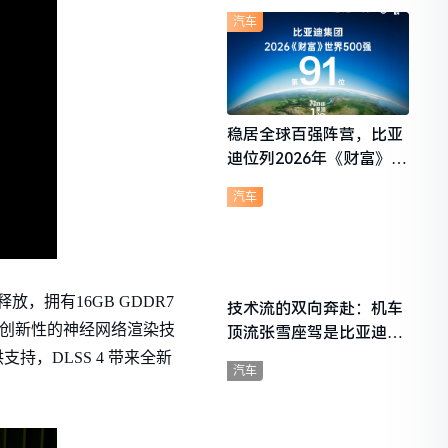
想i6成最强黑马
汽车
稳居全球百强阵营，比亚
迪位列2026年《财富》世
界500强第91位
汽车
放，拥有16GB GDDR7
技术流的双向奔赴：机车
是一套创新性的神经网络渲染技
顶流张雪座驾是比亚迪秦
L
提供支持，DLSS 4 带来全新
汽车