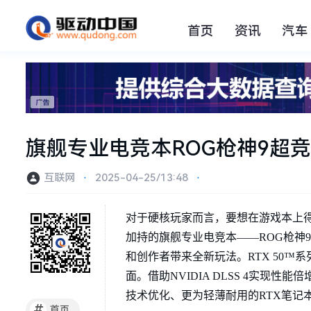
首页
资讯
汽车
旗舰专业电竞本ROG枪神9超竞版
互联网
⋅
2025-04-25/13:48
⋅
对于硬核玩家而言，要想在游戏本上得到媲美
加持的旗舰专业电竞本——ROG枪神9超竞版
和创作者带来全新玩法。RTX 50™
面。借助NVIDIA DLSS 4实现性能
技术优化、更为轻薄耐用的RTX笔记
#
首页