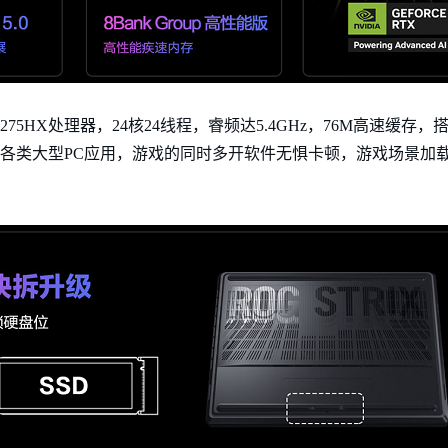
275HX处理器，24核24线程，睿频达5.4GHz，76M高速缓存，搭配1TB
流畅运行各类大型PC应用，游戏的同时多开软件无惧卡顿，游戏场景加载