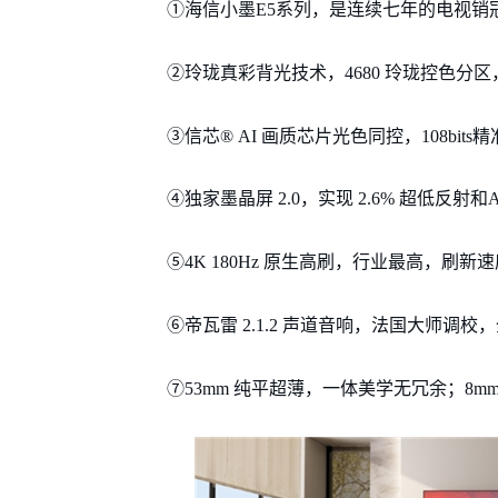
①海信小墨E5系列，是连续七年的电视销
②玲珑真彩背光技术，4680 玲珑控色分
③信芯® AI 画质芯片光色同控，108b
④独家墨晶屏 2.0，实现 2.6% 超低反
⑤4K 180Hz 原生高刷，行业最高，刷
⑥帝瓦雷 2.1.2 声道音响，法国大师调
⑦53mm 纯平超薄，一体美学无冗余；8