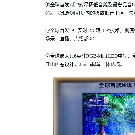
⑤全球首发对冲式昂扬低音舱及最奢品音响，
0%，实现超薄机身内的极致低音下潜，失真
⑥全球首发“AI 实时 2D 转 3D”技术
场景，直播、点播都3D；
⑦全球最大116英寸RGB-Mini LED电视：
江山画卷设计，35mm超薄一体贴墙。