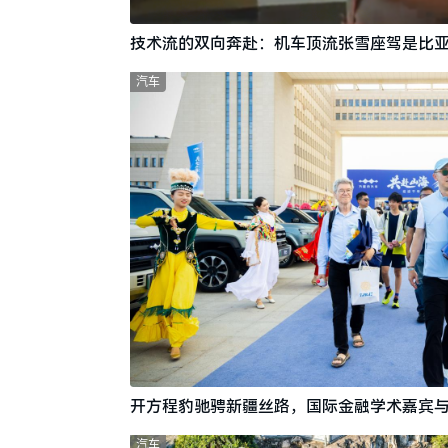
技术流的双向奔赴：机车顶流张雪座驾是比亚
汽车
开方程豹驰骋新疆丝路，国际金融学术嘉宾
汽车