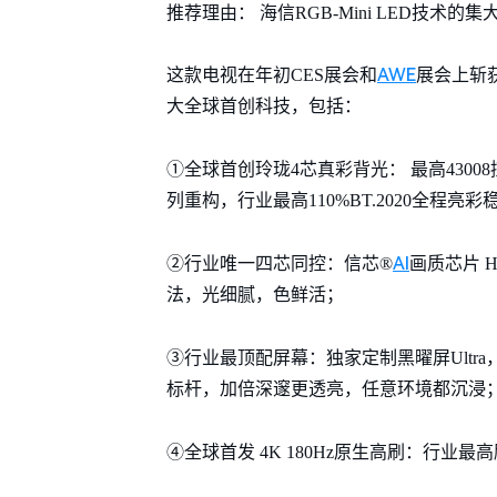
推荐理由： 海信RGB-Mini LED技术
AWE
这款电视在年初CES展会和
展会上斩
大全球首创科技，包括：
①全球首创玲珑4芯真彩背光： 最高43008控色
列重构，行业最高110%BT.2020全程
AI
②行业唯一四芯同控：信芯®
画质芯片 H
法，光细腻，色鲜活；
③行业最顶配屏幕：独家定制黑曜屏Ultra
标杆，加倍深邃更透亮，任意环境都沉浸
④全球首发 4K 180Hz原生高刷：行业