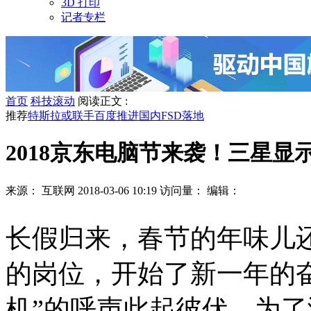
3D 打印
记者专栏
首页
科技滚动
阅读正文 :
推荐
特斯拉或联手百度推进国内FSD落地
2018京东电脑节来袭！三星显
来源： 互联网
2018-03-06 10:19
访问量：
编辑：
长假归来，春节的年味儿
的岗位，开始了新一年的
机”的呼声此起彼伏。为