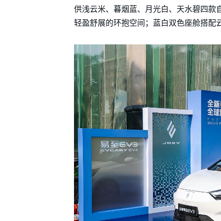
供浅云米、暮烟蓝、月光白、天水碧四款自
轻盈舒展的环抱空间；蓝白双色座舱搭配