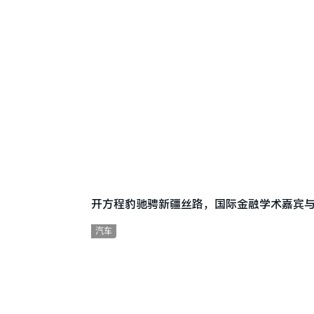
开方程豹驰骋新疆丝路，国际金融学术嘉宾
汽车