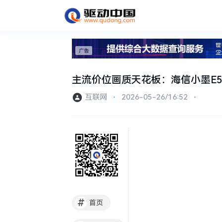
主流价位画质天花板：海信小墨E5S
互联网
⋅
2026-05-26/16:52
⋅
#
首页