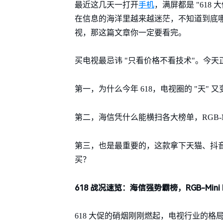
手机
最近这几天一打开
，满屏都是 "618
在信息的海洋里越来越迷茫，不知道到底哪
视，那这篇文章你一定要看完。
买电视最忌讳 "只看价格不看技术"。今
第一，为什么今年 618，电视圈的 "天" 又
第二，海信凭什么能横扫各大榜单，RGB-M
第三，也是最重要的，这款拿下天猫、抖音双
买？
618 战况速览：海信强势霸榜，RGB-Mini
618 大促的硝烟刚刚燃起，电视行业的