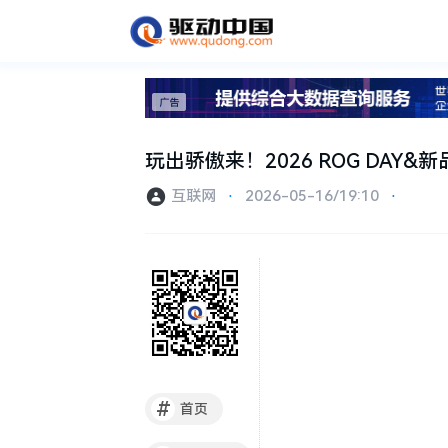
玩出骄傲来！2026 ROG DA
互联网
⋅
2026-05-16/19:10
⋅
#
首页