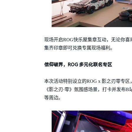
现场开启ROG快乐屋集章互动，无论你
集齐印章即可兑换专属现场福利。
信仰破界，ROG 多元化联名专区
本次活动特别设立的ROG x 影之刃零专
《影之刃·零》氛围感场景，打卡并发布B站
等周边。