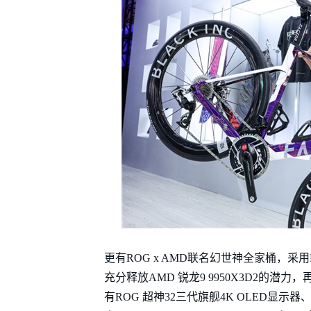
更有ROG x AMD联名幻世神全家桶，采用ROG
充分释放AMD 锐龙9 9950X3D2的潜力，
有ROG 超神32三代旗舰4K OLED显示