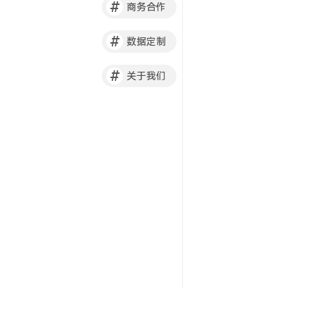
#
商务合作
#
数据定制
#
关于我们