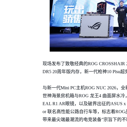
现场发布了致敬经典的ROG CROSSHAIR 2
DR5 20周年版内存，新一代枪神10 Pls
与新一代Mini PC主机ROG NUC 2026，
世神海景房机箱与ROG 龙王4 曲面屏水冷
EAL R1 AR眼镜，以及破界出征的ASUS x T
or 联名高性能公路自行车等，标志着RO
带来最尖端最潮流的电竞装备”宗旨下的不