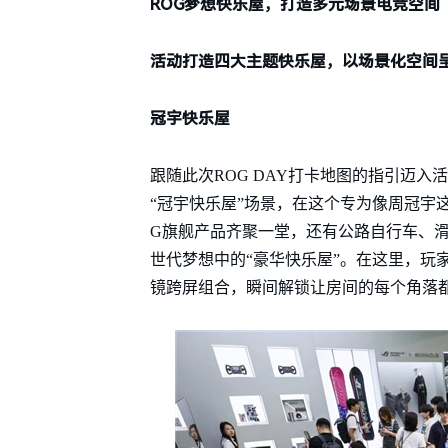
ROG梦想快乐屋，打造多元场景电竞空间
活动打造四大主题快乐屋，以场景化空间呈
冠宇快乐屋
跟随此次ROG DAY打卡地图的指引迈
“冠宇快乐屋”场景，在这个专为像周冠宇
G旗舰产品齐聚一堂，还有公路自行车、滑
世代梦想中的“豪华快乐屋”。在这里，玩家们可以
镜跨屏组合，瞬间解锁让房间的每个角落