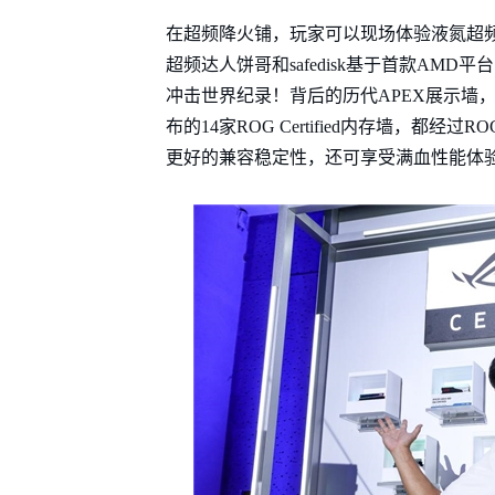
在超频降火铺，玩家可以现场体验液氮超
超频达人饼哥和safedisk基于首款AMD平台的
冲击世界纪录！背后的历代APEX展示墙
布的14家ROG Certified内存墙，
更好的兼容稳定性，还可享受满血性能体