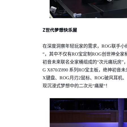
Z世代梦想快乐屋
在深度洞察年轻玩家的需求，ROG联手小红书
“，其中不仅有RO宝定制ROG创世神全
初音未来联名全家桶组成的“次元痛玩房”，搭配R
G X870/Z890 系列RO宝主板，绝神
X键盘、ROG月刃2鼠标、ROG破风耳机
现沉浸式梦想中的二次元“痛屋“！