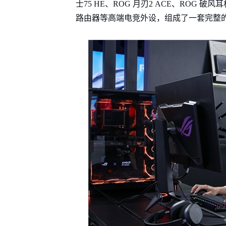
士75 HE、ROG 月刃2 ACE、ROG 破
路由器等高端电竞外设，组成了一套完整的