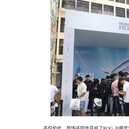
不仅如此，现场还同步开启了ROG 20周