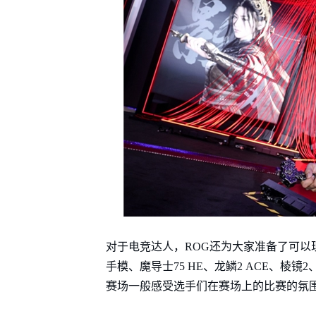
对于电竞达人，ROG还为大家准备了可以现
手模、魔导士75 HE、龙鳞2 ACE、棱镜
赛场一般感受选手们在赛场上的比赛的氛