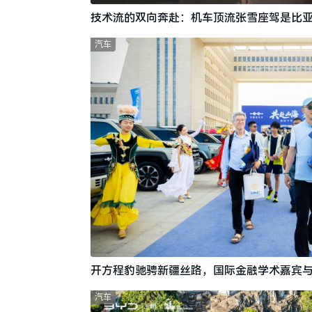
技术流的双向奔赴：机车顶流张雪座驾是比亚
汽车
开方程豹驰骋新疆丝路，国际金融学术嘉宾
汽车