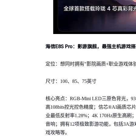
海信E8S Pro：影游旗舰，最强主机游戏
定位：想同时拥有"影院画质+职业游戏体
尺寸：100、85、75英寸
核心亮点：RGB-Mini LED三原色背光，9
高108bits控光控色精度；信芯®AI画质芯片H
业最低反射率1.28%；4K 170Hz原生高刷
音响；拥有12项极致影游功能，包括3A
戏攻略等。