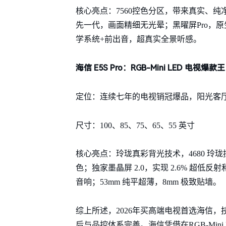
核心亮点：7560控色分区，带来真实、纯
先一代，画面精细无光晕；黑曜屏Pro，原生1
学系统+前出音，超真实全景听感。
海信 E5S Pro：RGB-Mini LED 电
定位：连续七年的电视销冠爆品，阳光客
尺寸：100、85、75、65、55 英寸
核心亮点：玲珑真彩背光技术，4680 玲珑控色
色；独家墨晶屏 2.0，实现 2.6% 超低反射和 
音响；53mm 纯平超薄，8mm 极致贴墙。
综上所述，2026年买高端电视首选海信
后与品控体系完善。海信凭借在RGB-Mi