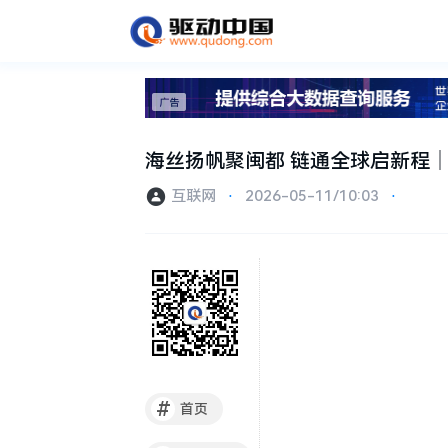
海丝扬帆聚闽都 链通全球启新程
互联网
⋅
2026-05-11/10:03
⋅
#
首页