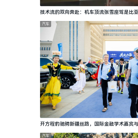
技术流的双向奔赴：机车顶流张雪座驾是比亚
汽车
开方程豹驰骋新疆丝路，国际金融学术嘉宾
汽车