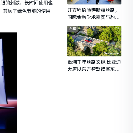
人眼的刺激，长时间使用也
开方程豹驰骋新疆丝路，
，兼顾了绿色节能的使用
国际金融学术嘉宾与豹友
共赴山海热爱
汽车
重溯千年丝路文脉 比亚迪
大唐以东方智驾续写东西
文明对话