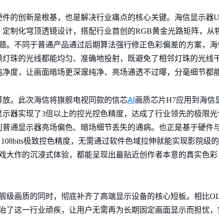
硬件的创新是根基，也是解决行业痛点的核心关键。海信显示器U
定制化穹顶透镜设计，搭配行业首创的RGB黄金光路矩阵，从物
色难题。不同于普通产品通过后期算法强行修正色彩偏差的方案，海
颗灯珠的光线都能均匀、准确地投射，既避免了相邻灯珠的光线
纯净度，让画面暗场更深邃纯净、亮场通透不过曝，分毫细节都
AI
释放。此次海信将旗舰电视同款的信芯
画质芯片H7应用到海信
显示器实现了3倍以上的控光控色精度，达成了行业领先的极限光
别普通显示器亮场偏色、暗场细节丢失的通病。也正是基于硬件
域覆盖与108bits极致控色精度，无需通过软件色域拉伸就能实现影
游戏大作的沉浸式体验，都能呈现出最贴近创作者本意的真实色
舰级画质的同时，彻底补齐了高端显示设备的核心短板。相比OL
根治了这一行业顽疾，让用户无需再为长期固定画面显示而担忧，