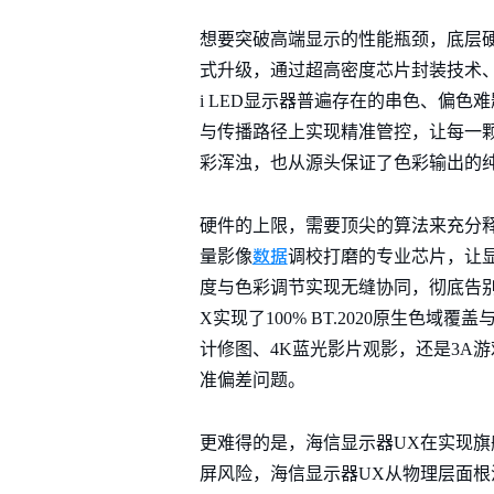
想要突破高端显示的性能瓶颈，底层
式升级，通过超高密度芯片封装技术、
i LED显示器普遍存在的串色、偏
与传播路径上实现精准管控，让每一
彩浑浊，也从源头保证了色彩输出的
硬件的上限，需要顶尖的算法来充分
数据
量影像
调校打磨的专业芯片，让
度与色彩调节实现无缝协同，彻底告
X实现了100% BT.2020原生色
计修图、4K蓝光影片观影，还是3A
准偏差问题。
更难得的是，海信显示器UX在实现旗
屏风险，海信显示器UX从物理层面