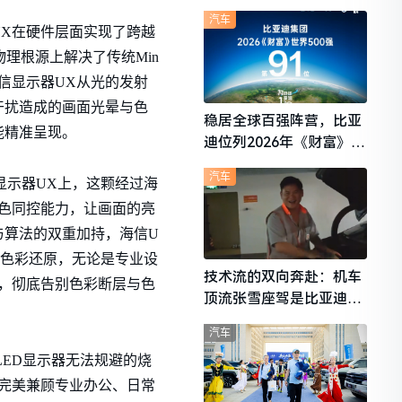
想i6成最强黑马
汽车
X在硬件层面实现了跨越
理根源上解决了传统Min
信显示器UX从光的发射
干扰造成的画面光晕与色
稳居全球百强阵营，比亚
能精准呈现。
迪位列2026年《财富》世
界500强第91位
汽车
显示器UX上，这颗经过海
色同控能力，让画面的亮
与算法的双重加持，海信U
院级的色彩还原，无论是专业设
技术流的双向奔赴：机车
彩，彻底告别色彩断层与色
顶流张雪座驾是比亚迪秦
L
汽车
ED显示器无法规避的烧
完美兼顾专业办公、日常