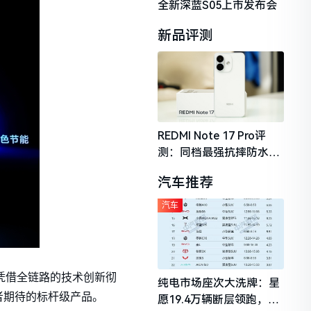
全新深蓝S05上市发布会
新品评测
REDMI Note 17 Pro评
测：同档最强抗摔防水，
2026年千元机市场的品质
汽车推荐
守门员
汽车
布，凭借全链路的技术创新彻
纯电市场座次大洗牌：星
者期待的标杆级产品。
愿19.4万辆断层领跑，理