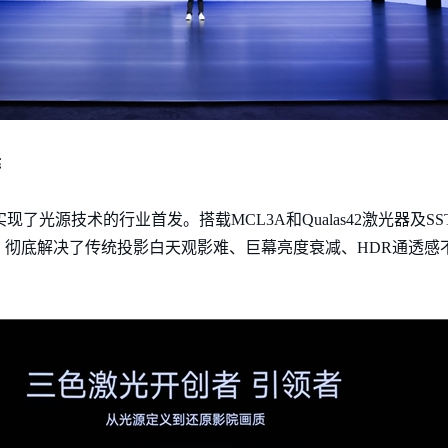
案
r实现了光源技术的行业首发。搭载MCL3A和Qualas42激光器及
，彻底解决了传统投影白天观影难、巨幕亮度衰减、HDR通透感