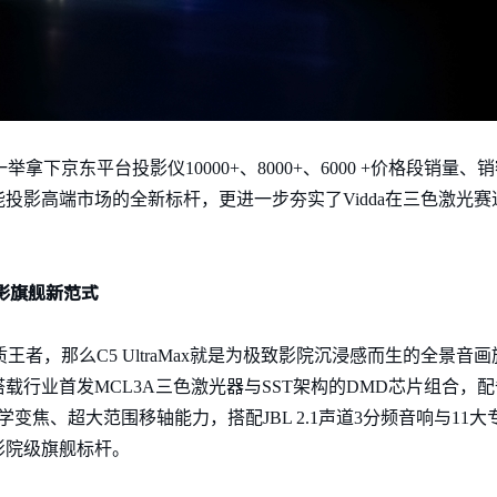
影一举拿下京东平台投影仪10000+、8000+、6000 +价格段销量、销额
投影高端市场的全新标杆，更进一步夯实了Vidda在三色激光
影旗舰新范式
质王者，那么C5 UltraMax就是为极致影院沉浸感而生的全景音画旗
搭载行业首发MCL3A三色激光器与SST架构的DMD芯片组合，
变焦、超大范围移轴能力，搭配JBL 2.1声道3分频音响与11
影院级旗舰标杆。