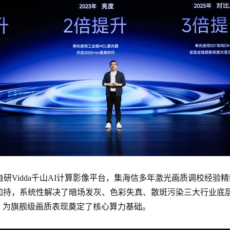
全新自研Vidda千山AI计算影像平台，集海信多年激光画质调校经
法加持，系统性解决了暗场发灰、色彩失真、散斑污染三大行业底
，为旗舰级画质表现奠定了核心算力基础。