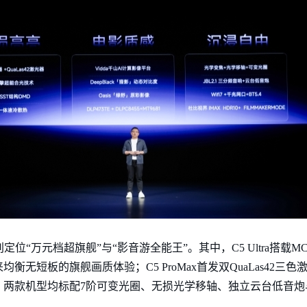
x，分别定位“万元档超旗舰”与“影音游全能王”。其中，C5 Ultra搭载M
无短板的旗舰画质体验；C5 ProMax首发双QuaLas42三
两款机型均标配7阶可变光圈、无损光学移轴、独立云台低音炮