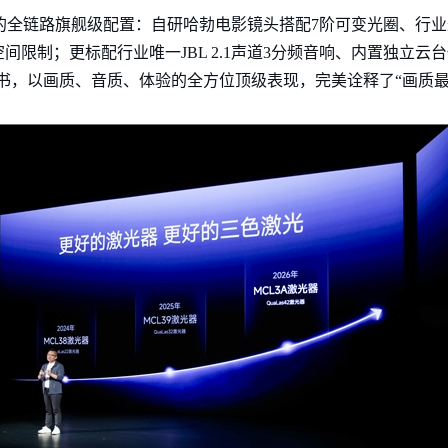
业领先的全链路旗舰级配置：自研哈勃电影镜头搭配7阶可变光圈、行
限制；更标配行业唯一JBL 2.1声道3分频音响、内置独立云
背书，以画质、音质、体验的全方位顶级表现，完美诠释了“画质