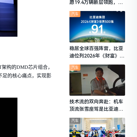
愿19.4万辆断层领跑，理
想i6成最强黑马
汽车
稳居全球百强阵营，比亚
迪位列2026年《财富》世
界500强第91位
SST架构的DMD芯片组合，
汽车
不足的核心痛点，实现影
技术流的双向奔赴：机车
顶流张雪座驾是比亚迪秦
L
汽车