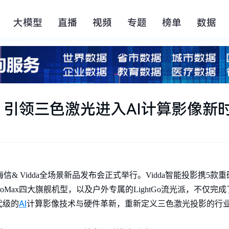
大模型
直播
视频
专题
榜单
数据
布 引领三色激光进入AI计算影像新
海信& Vidda全场景新品发布会正式举行。Vidda智能投影携5款
ltra、C5 ProMax四大旗舰机型，以及户外专属的LightGo流光派，
AI
代级的
计算影像技术与硬件革新，重新定义三色激光投影的行