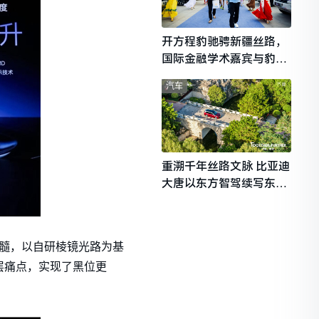
开方程豹驰骋新疆丝路，
国际金融学术嘉宾与豹友
共赴山海热爱
汽车
重溯千年丝路文脉 比亚迪
大唐以东方智驾续写东西
文明对话
验精髓，以自研棱镜光路为基
层痛点，实现了黑位更