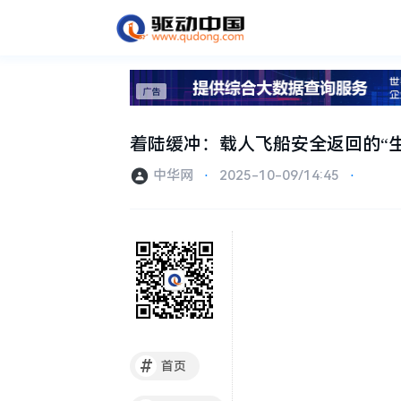
着陆缓冲：载人飞船安全返回的“生
中华网
⋅
2025-10-09/14:45
⋅
#
首页