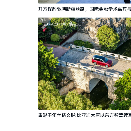
开方程豹驰骋新疆丝路，国际金融学术嘉宾
汽车
重溯千年丝路文脉 比亚迪大唐以东方智驾续