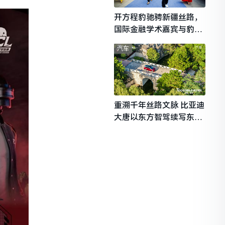
开方程豹驰骋新疆丝路，
国际金融学术嘉宾与豹友
共赴山海热爱
汽车
重溯千年丝路文脉 比亚迪
大唐以东方智驾续写东西
文明对话