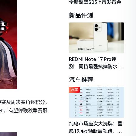
全新深蓝S05上市发布会
新品评测
REDMI Note 17 Pro评
测：同档最强抗摔防水，
2026年千元机市场的品质
汽车推荐
守门员
汽车
轮周中赛及周决赛角逐积分，
eft，有望蝉联秋季赛冠
纯电市场座次大洗牌：星
愿19.4万辆断层领跑，理