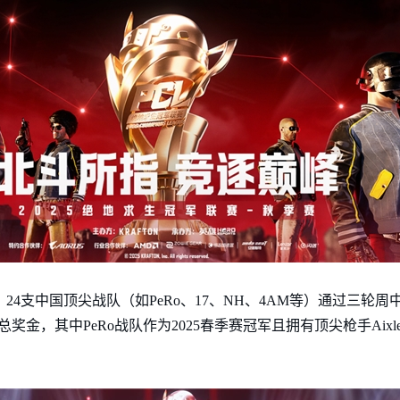
8日，24支中国顶尖战队（如PeRo、17、NH、4AM等）通过三
奖金，其中PeRo战队作为2025春季赛冠军且拥有顶尖枪手Aixl