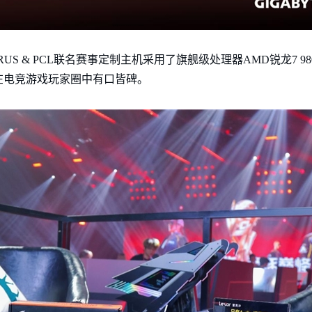
S & PCL联名赛事定制主机采用了旗舰级处理器AMD锐龙7 98
在电竞游戏玩家圈中有口皆碑。