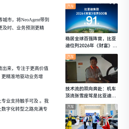
想i6成最强黑马
汽车
市，将NeoAgent带到
更及时、业务预测更精
稳居全球百强阵营，比亚
迪位列2026年《财富》世
界500强第91位
汽车
解放出来，专注于更高价值
，更精准地驱动业务增
技术流的双向奔赴：机车
顶流张雪座驾是比亚迪秦
专业支持触手可及 。我
L
汽车
让数字化转型之路充满专