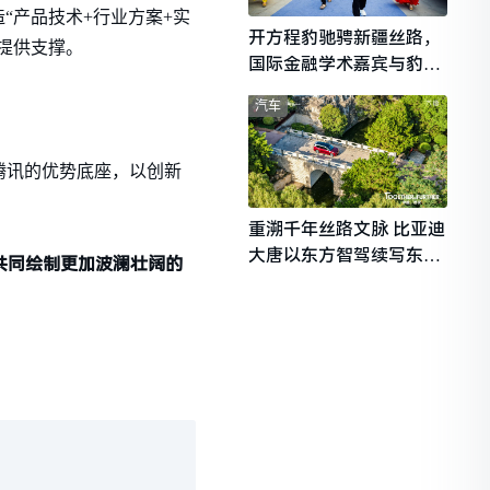
“产品技术+行业方案+实
开方程豹驰骋新疆丝路，
台提供支撑。
国际金融学术嘉宾与豹友
共赴山海热爱
汽车
腾讯的优势底座，以创新
重溯千年丝路文脉 比亚迪
大唐以东方智驾续写东西
共同绘制更加波澜壮阔的
文明对话