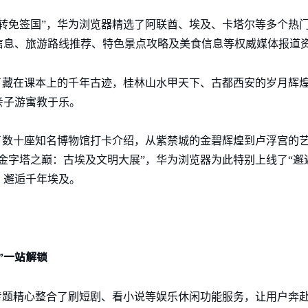
转免签国”，华为浏览器精选了阿联酋、埃及、卡塔尔等多个热
信息、旅游路线推荐、特色景点攻略及美食信息等权威媒体报道
了藏在课本上的千年古迹，桂林山水甲天下、古都西安的岁月辉
亲子游寓教于乐。
了数十座知名博物馆打卡介绍，从紫禁城的金碧辉煌到卢浮宫的
“金字塔之巅：古埃及文明大展”，华为浏览器为此特别上线了“邂
，邂逅千年埃及。
”一站解锁
专题精心整合了刷短剧、看小说等娱乐休闲功能服务，让用户奔