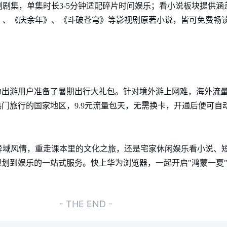
剧集，单集时长3-5分钟适配碎片时间娱乐；看小说板块提供涵
》、《庆余年》、《斗破苍穹》等影视剧原著小说，皆可免费畅
为出游用户准备了暑期出行大礼包。针对境外游上网难，海外流
个热门旅行的国家地区，9.9元流量包天，无需换卡，开通后便可
异域风情，重走课本里的文化之旅，还是宅家休闲娱乐看小说、
规划到娱乐的一站式服务。快上华为浏览器，一起开启"鸿蒙一夏
- THE END -