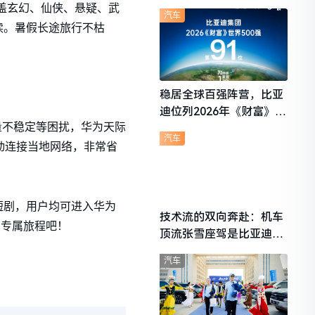
想i6成最强黑马
盖玄幻、仙侠、悬疑、武
汽车
读。暑假长途旅行不枯
稳居全球百强阵营，比亚
迪位列2026年《财富》世
量不稳定等困扰，华为天际
界500强第91位
汽车
自动连接当地网络，非常省
短剧，用户均可进入华为
技术流的双向奔赴：机车
"专属旅程吧！
顶流张雪座驾是比亚迪秦
L
汽车