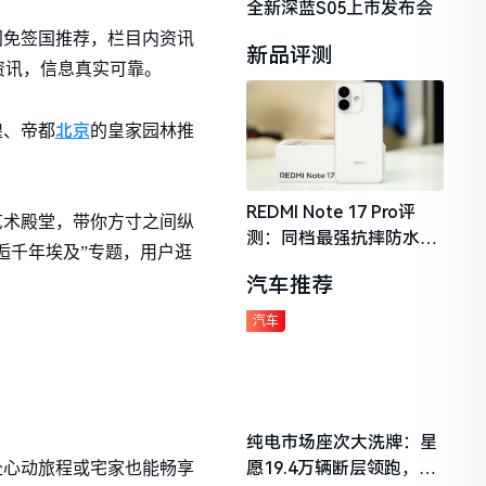
全新深蓝S05上市发布会
门免签国推荐，栏目内资讯
新品评测
资讯，信息真实可靠。
北京
煌、帝都
的皇家园林推
REDMI Note 17 Pro评
艺术殿堂，带你方寸之间纵
测：同档最强抗摔防水，
逅千年埃及”专题，用户逛
2026年千元机市场的品质
汽车推荐
守门员
汽车
纯电市场座次大洗牌：星
愿19.4万辆断层领跑，理
赴心动旅程或宅家也能畅享