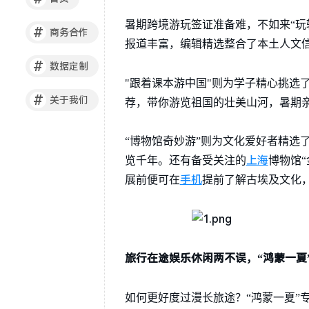
暑期跨境游玩签证准备难，不如来“玩
#
商务合作
报道丰富，编辑精选整合了本土人文
#
数据定制
"跟着课本游中国"则为学子精心挑选
#
关于我们
荐，带你游览祖国的壮美山河，暑期
“博物馆奇妙游”则为文化爱好者精选
上海
览千年。还有备受关注的
博物馆
手机
展前便可在
提前了解古埃及文化
旅行在途娱乐休闲两不误，“鸿蒙一夏
如何更好度过漫长旅途？“鸿蒙一夏”