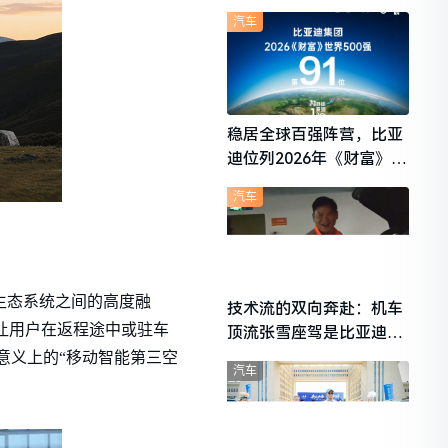
想i6成最强黑马
汽车
稳居全球百强阵营，比亚
迪位列2026年《财富》世
界500强第91位
汽车
车、生态系统之间的高度融
技术流的双向奔赴：机车
，让用户在返程途中或驻车
顶流张雪座驾是比亚迪秦
L
意义上的“移动智能第三空
汽车