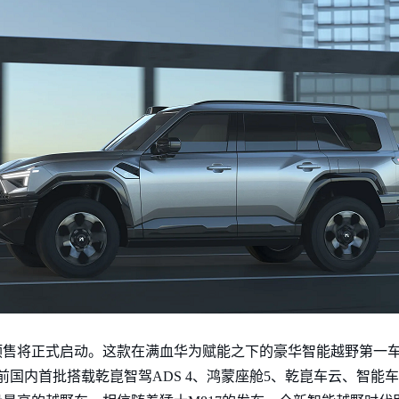
新车预售将正式启动。这款在满血华为赋能之下的豪华智能越野第一
前国内首批搭载乾崑智驾ADS 4、鸿蒙座舱5、乾崑车云、智能