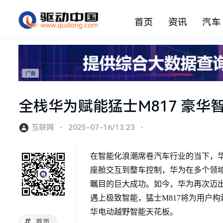
首页
资讯
汽车
全栈华为赋能猛士M817 豪华
互联网
⋅
2025-07-16/13:23
⋅
在智能化浪潮席卷汽车行业的当下，
座舱交互到整车控制，华为在多个领
瞩目的巨大成功。如今，华为再次迈出
遇上极致智能，猛士M817将为用户构
华电动越野智能天花板。
#
首页