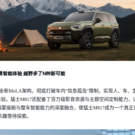
场景智能体验 越野多了N种
新
可能
ce 5基于全新MoLA架构，彻底打破车内“信息孤岛”限制，实现人、
体验。猛士M817还配备了百万级影音资源与主题空间定制能力
蒙座舱与整车智能能力的深度融合，使猛士M817成为一个真正
乐趣等待探索。