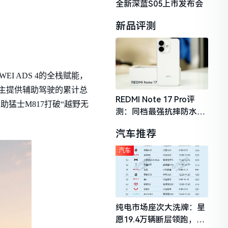
全新深蓝S05上市发布会
新品评测
 ADS 4的全栈赋能，
车主提供辅助驾驶的累计总
REDMI Note 17 Pro评
助猛士M817打破“越野无
测：同档最强抗摔防水，
。
2026年千元机市场的品质
汽车推荐
守门员
汽车
纯电市场座次大洗牌：星
愿19.4万辆断层领跑，理