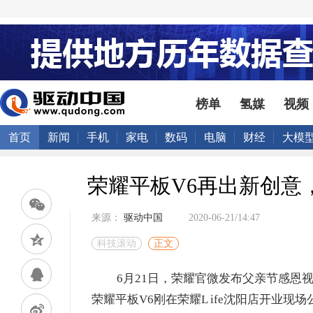
榜单
氢媒
视频
首页
新闻
手机
家电
数码
电脑
财经
大模
荣耀平板V6再出新创意
来源：
驱动中国
2020-06-21/14:47
科技滚动
正文
6月21日，荣耀官微发布父亲节感恩
荣耀平板V6刚在荣耀L ife沈阳店开业