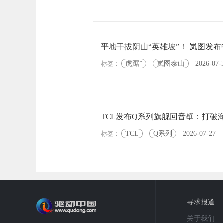
平地干拔阴山“英雄坡”！ 岚图发
标签：
虎踞”
岚图泰山
2026-07-
TCL发布Q系列旗舰回音壁：打破
标签：
TCL
Q系列
2026-07-27
寻求报道
关于我们