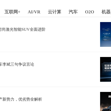
互联网+
AI/VR
云计算
汽车
O2O
机器
球时尚激光智能SUV全面进阶
车李斌三句争议言论
产新势力，优劣势全解析