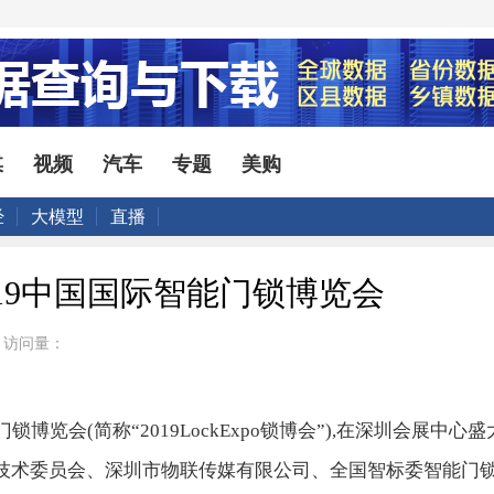
媒
视频
汽车
专题
美购
经
大模型
直播
19中国国际智能门锁博览会
访问量：
能门锁博览会(简称“2019LockExpo锁博会”),在深圳会展中
技术委员会、深圳市物联传媒有限公司、全国智标委智能门