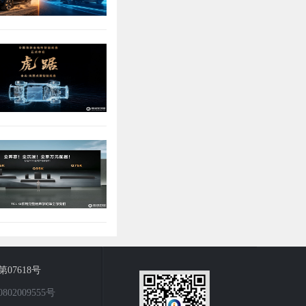
7618号
2009555号