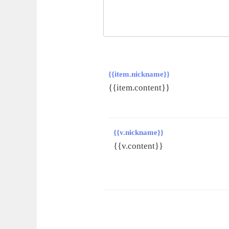
{{item.nickname}}
{{item.content}}
{{v.nickname}}
{{v.content}}