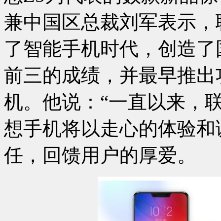
兼中国区总裁刘军表示，
了智能手机时代，创造了
前三的成绩，并最早推出
机。他说：“一直以来，
想手机将以走心的体验和
任，回馈用户的厚爱。