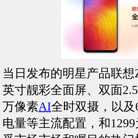
当日发布的明星产品联想Z5
英寸靓彩全面屏、双面2.5
万像素
AI
全时双摄，以及6G
电量等主流配置，和129