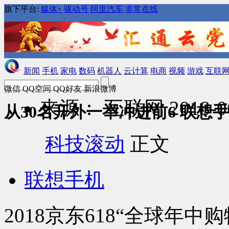
旗下平台:
媒体+
驱动号
阿里汽车
非常在线
新闻
手机
家电
数码
机器人
云计算
电商
视频
游戏
互联网
微信
QQ空间
QQ好友
新浪微博
来源： 互联网
2018-0
从30名开外一举冲进前6 联想
科技滚动
正文
联想手机
2018京东618“全球年中