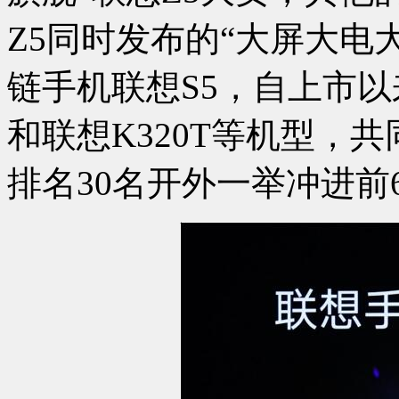
Z5同时发布的“大屏大电大
链手机联想S5，自上市以来
和联想K320T等机型，
排名30名开外一举冲进前6