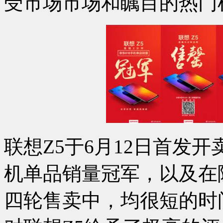
受市场市场和瞩目的热门
联想Z5于6月12日首发
机单品销量冠军，以及在随
四轮售卖中，均很短的时