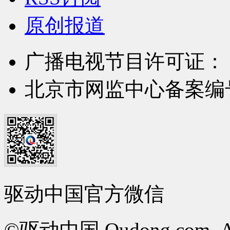
原创报道
广播电视节目许可证：（
北京市网监中心备案编号：1
驱动中国官方微信
©驱动中国 Qudong.com Al