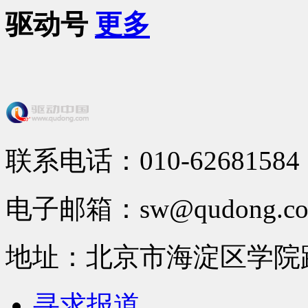
驱动号
更多
联系电话：010-62681584
电子邮箱：sw@qudong.c
地址：北京市海淀区学院路
寻求报道