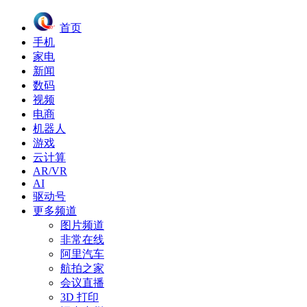
首页
手机
家电
新闻
数码
视频
电商
机器人
游戏
云计算
AR/VR
AI
驱动号
更多频道
图片频道
非常在线
阿里汽车
航拍之家
会议直播
3D 打印