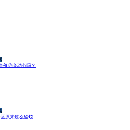
絮
起的售价你会动心吗？
絮
验区原来这么酷炫