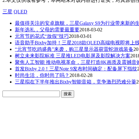
2.本文仅供读者参考，本网站未对该内容进行证实，对其原创
三星
QLED
最值得关注的安卓旗舰，三星Galaxy S9为行业带来新的
新年选礼，父母的需要最重要
2018-03-02
元宵节的花式“放假”技巧
2018-03-01
语音助手Bixby加持！三星2018款QLED高端电视即将上
“元宵节吃鸡盛典”来袭，购三星显示器获雷蛇游戏装备
20
树立未来影院标准 三星推LED电影屏及影院解决方案
201
聚焦人工智能 推动电视革命，三星打造8K画质及震撼音
首发Bixby 2.0！三星Note 9发布时间确定：配备屏下指纹
时尚生活，你时尚了吗？
2018-02-28
三星拟在下半年推出Bixby智能音箱，竞争激烈恐难分羹
2