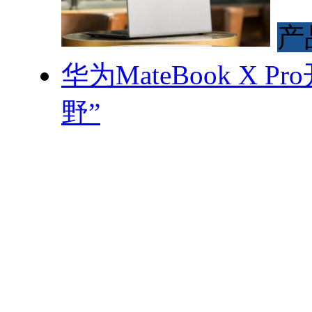
产
华为MateBook X
野”